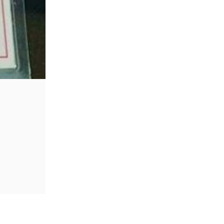
Hướng Dẫn Đăng Ký Phù Hiệu Xe Hợ
lienminhgara
30 Tháng 1, 2024
Phù hiệu xe hợp đồng là loại tem không thể
ĐỌC TIẾP