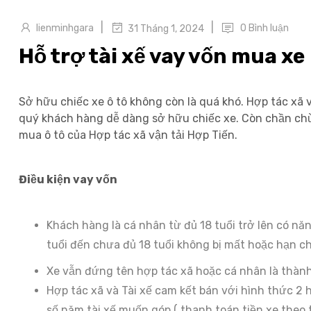
|
|
lienminhgara
0 Bình luận
31 Tháng 1, 2024
Hỗ trợ tài xế vay vốn mua xe
Sở hữu chiếc xe ô tô không còn là quá khó. Hợp tác xã v
quý khách hàng dễ dàng sở hữu chiếc xe. Còn chần chừ
mua ô tô của Hợp tác xã vận tải Hợp Tiến.
Điều kiện vay vốn
Khách hàng là cá nhân từ đủ 18 tuổi trở lên có nă
tuổi đến chưa đủ 18 tuổi không bị mất hoặc hạn c
Xe vẫn đứng tên hợp tác xã hoặc cá nhân là thành
Hợp tác xã và Tài xế cam kết bán với hình thức 2
số năm tài xế muốn góp ( thanh toán tiền xe theo 