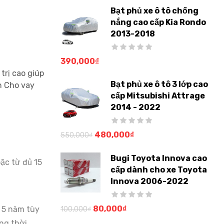
Bạt phủ xe ô tô chống
nắng cao cấp Kia Rondo
2013-2018
390,000
₫
trị cao giúp
Bạt phủ xe ô tô 3 lớp cao
h Cho vay
cấp Mitsubishi Attrage
2014 - 2022
480,000
₫
550,000
₫
Bugi Toyota Innova cao
ặc từ đủ 15
cấp dành cho xe Toyota
Innova 2006-2022
80,000
₫
– 5 năm tùy
100,000
₫
ng thời