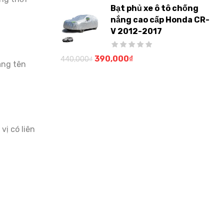
Bạt phủ xe ô tô chống
nắng cao cấp Honda CR-
V 2012-2017
390,000
₫
440,000
₫
ang tên
vị có liên